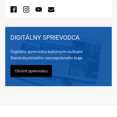
DIGITÁLNY SPRIEVODCA
Digitálny sprievodca kultúrnymi službami
Banskobystrického samosprávneho kraja
Otvoriť sprievodcu