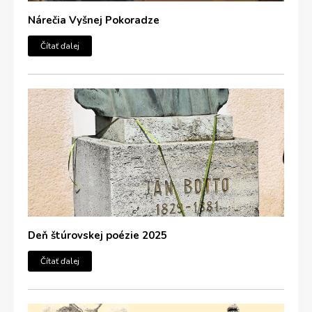
Nárečia Vyšnej Pokoradze
Čítať ďalej
Deň štúrovskej poézie 2025
Čítať ďalej