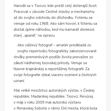
Narodil sa v Tisovci, kde prežil celý doterajší život.
Pracoval v závode Cestné stavby a mechanizmy
až do svojho odchodu do dôchodku. Foteniu sa
venuje od roku 1968. Ako sám hovorí, k foteniu sa
dostal úplne náhodou, keď mu kamarát doniesol
starý „aparát“ na opravu.
Ako vášnivý fotograf – amatér predkladá zo
svojho repertoáru fotograficky zakonzervované
chvíľky premenlivých podôb života prevažne zo
zákutí nádhernej tisovskej prírody. Venuje sa
hlavne krajinárskej a reportážnej fotografii. Za
svoje fotografie získal viacero ocenení a čestných
uznaní.
Mal veľké množstvo autorských výstav, v Českej
republike, Maďarskej republike, Tisovci, Revúcej,
v máji v roku 2009 mal autorskú výstavu
v Rimavskej Sobote v rámci Dní mesta, ktorá bola