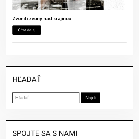
Zvonili zvony nad krajinou
Čítať ďalej
HĽADAŤ
Hľadať:
SPOJTE SA S NAMI