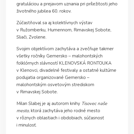
gratuláciou a prejavom uznania pri príležitosti jeho
životného jubilea 60. rokov.
Zúčastňoval sa aj kolektívnych výstav
v Ružomberku, Humennom, Rimavskej Sobote,
Sliači, Zvolene.
Svojim objektívom zachytáva a zvečňuje takmer
všetky ročníky Gemersko – malohontských
folklórnych slávností KLENOVSKÁ RONTOUKA
v Klenovci, divadelné festivaly a ostatné kultúrne
podujatia organizované Gemersko –
malohontským osvetovým strediskom
v Rimavskej Sobote.
Milan Slabej je aj autorom knihy
Tisovec naše
mesto
, ktorá zachytáva jeho rodné mesto
v rôznych oblastiach i obdobiach, súčasnosť
i minulosť.