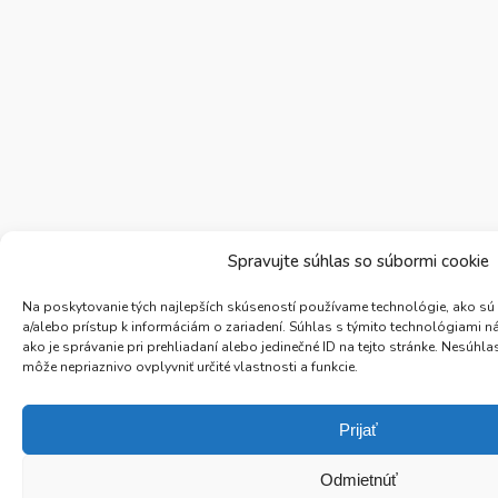
Spravujte súhlas so súbormi cookie
Na poskytovanie tých najlepších skúseností používame technológie, ako sú
a/alebo prístup k informáciám o zariadení. Súhlas s týmito technológiami 
ako je správanie pri prehliadaní alebo jedinečné ID na tejto stránke. Nesúh
môže nepriaznivo ovplyvniť určité vlastnosti a funkcie.
Prijať
Odmietnúť