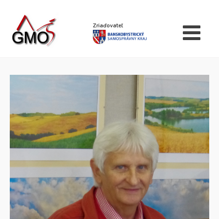
Zriaďovateľ