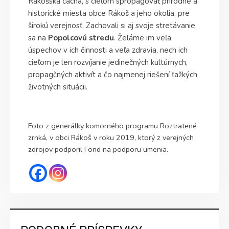
Rákošská cächa, s cieľom spropagovať prírodné a
historické miesta obce Rákoš a jeho okolia, pre
širokú verejnosť. Zachovali si aj svoje stretávanie
sa na
Popolcovú stredu
. Želáme im veľa
úspechov v ich činnosti a veľa zdravia, nech ich
cieľom je len rozvíjanie jedinečných kultúrnych,
propagčných aktivít a čo najmenej riešení ťažkých
životných situácii.
Foto z generálky komorného programu Roztratené
zrnká, v obci Rákoš v roku 2019, ktorý z verejných
zdrojov podporil Fond na podporu umenia.