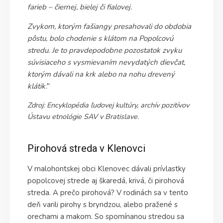
farieb – čiernej, bielej či fialovej.
Zvykom, ktorým fašiangy presahovali do obdobia
pôstu, bolo chodenie s klátom na Popolcovú
stredu. Je to pravdepodobne pozostatok zvyku
súvisiaceho s vysmievaním nevydatých dievčat,
ktorým dávali na krk alebo na nohu drevený
klátik.
"
Zdroj: Encyklopédia ľudovej kultúry, archív pozitívov
Ústavu etnológie SAV v Bratislave.
Pirohová streda v Klenovci
V malohontskej obci Klenovec dávali prívlastky
popolcovej strede aj škaredá, krivá, či pirohová
streda. A prečo pirohová? V rodinách sa v tento
deň varili pirohy s bryndzou, alebo pražené s
orechami a makom. So spomínanou stredou sa