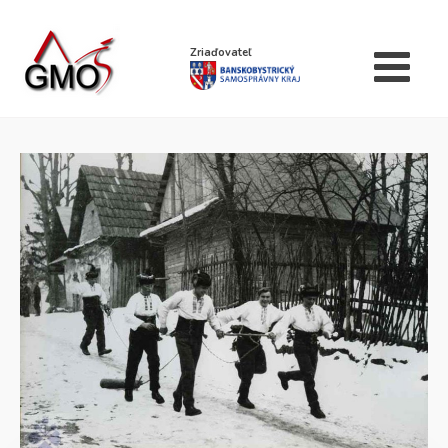
Zriaďovateľ