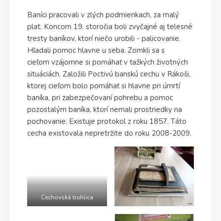
Baníci pracovali v zlých podmienkach, za malý
plat. Koncom 19. storočia boli zvyčajné aj telesné
tresty baníkov, ktorí niečo urobili - palicovanie.
Hľadali pomoc hlavne u seba. Zomkli sa s
cieľom vzájomne si pomáhať v ťažkých životných
situáciách. Založili Poctivú banskú cechu v Rákoši,
ktorej cieľom bolo pomáhať si hlavne pri úmrtí
baníka, pri zabezpečovaní pohrebu a pomoc
pozostalým baníka, ktorí nemali prostriedky na
pochovanie. Existuje protokol z roku 1857. Táto
cecha existovala nepretržite do roku 2008-2009.
Cechovská truhlica