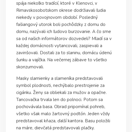
spája niekoľko tradícií, ktoré v Klenovci, v
Rimavskosobotskom okrese dodržiavali ľudia
niekedy v povojnovom období. Posledný
fašiangový utorok boli pochôdzky z domu do
domu, nazývali ich ľudovo burzovanie. A čo sme
sa od našich informátorov dozvedeli? Mladí sa v
každej domácnosti vytancovali, zaspievali a
zavinšovali. Dostali za to slaninu, domácu údenú
šunku a vajíčka. Na večernej zábave to všetko
skonzumovali.
Masky slamienky a slameníka predstavovali
symbol plodnosti, nechýbalo prestrojenie za
cigánku. Ženy sa obliekali za mužov a opačne.
Tancovačka trvala len do polnoci. Potom sa
pochovávala basa. Obrad pripomínal pohreb,
všetko však malo žartovný podtón. Jeden vždy
predstavoval kňaza, ďalší kantora. Basu položili
na máre, dievčatá predstavovali plačky.