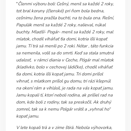
"
Členmi výboru boli: Cešný, menil sa každé 2 roky,
tot bral koruny (členské) pri ňom bola bedna,
cešnimu žena pražila buchti, na to bula ona. Rešní,
Papuläk menil sa každé 2 roky, nalieval, núkal
buchty. Mladší- Pogár- menil sa každé 2 roky, mal
mlatok, chodil viháňať ťia domi, kotria išli kopať
jamu. Tí trä sä menili po 2 roki. Nótar , táto funkcia
sa nemenila, volil sa do smrti. Keď sa stala smutná
udalosť, v rámci diania v Ceche, Pógár mal mlatok
(kladivko, bolo v cechovej ládičke), chodil viháňať
ťia domi, kotria išli kopať jamu. Tri domi prišol
vihnať, s mlatkom prišol gu domu, tri rázi kľepnúl
na okení rám a vihlásil, je rada na vás kopať jamu.
Jamu kopali tí, ktorí neboli rodina, ak prišiel rad na
dom, kde boli z rodiny, tak sa preskočil. Ak druhý
zomrel, tak sa k nemu Polgár vrátil a „vyhnal ho“
kopať jamu.
V lete kopali trä a v zime štirä. Nebola výhovorka,