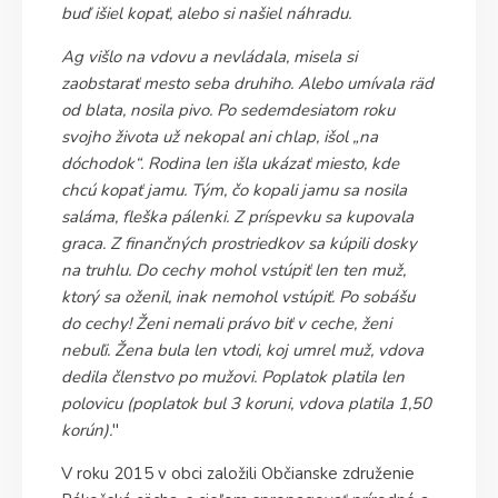
buď išiel kopať, alebo si našiel náhradu.
Ag višlo na vdovu a nevládala, misela si
zaobstarať mesto seba druhiho. Alebo umívala räd
od blata, nosila pivo. Po sedemdesiatom roku
svojho života už nekopal ani chlap, išol „na
dóchodok“. Rodina len išla ukázať miesto, kde
chcú kopať jamu. Tým, čo kopali jamu sa nosila
saláma, fleška pálenki. Z príspevku sa kupovala
graca. Z finančných prostriedkov sa kúpili dosky
na truhlu. Do cechy mohol vstúpiť len ten muž,
ktorý sa oženil, inak nemohol vstúpiť.
Po sobášu
do cechy! Ženi nemali právo biť v ceche, ženi
nebuľi. Žena bula len vtodi, koj umrel muž, vdova
dedila členstvo po mužovi. Poplatok platila len
polovicu (poplatok bul 3 koruni, vdova platila 1,50
korún).
"
V roku 2015 v obci založili Občianske združenie