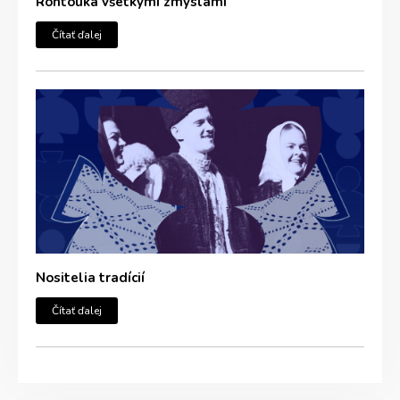
Rontouka všetkými zmyslami
Čítať ďalej
Nositelia tradícií
Čítať ďalej