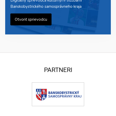
Digitálny sprievodca kultúrnymi službami
Banskobystrického samosprávneho kraja
Otvoriť sprievodcu
PARTNERI