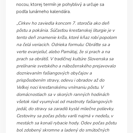
nocou, ktorej termín je pohyblivý a určuje sa
podľa lunárneho kalendára.
„Cirkev ho zaviedla koncom 7. storočia ako deň
pôstu a pokánia. Súčasťou kresťanskej liturgie je v
tento deň znamenie kríža, ktoré kňaz robí popolom
na čelá veriacich. Odrieka formulu: Obráťte sa a
verte evanjeliu!, alebo Pamätaj, že si prach a na
prach sa obrátiš. V tradičnej kultúre Slovenska sa
prelínanie svetského a náboženského prejavovalo
doznievaním fašiangových obyčajov a
prispôsobením stravy, odevu i obradov až do
Veľkej noci kresťanskému vnímaniu pôstu. V
domácnostiach sa v skorých ranných hodinách
všetok riad vyumýval od mastnoty fašiangových
jedál, do stravy sa zaradili kyslé mliečne polievky.
Cestoviny sa počas pôstu varili najmä v nedeľu, v
mestách sa konali rybacie hody. Odev počas pôstu
bol zdobený skromne a ladený do smútočných