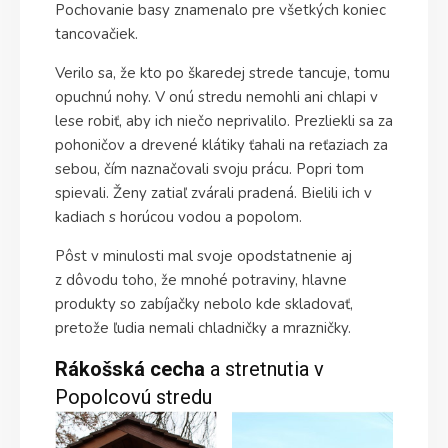
Pochovanie basy znamenalo pre všetkých koniec
tancovačiek.
Verilo sa, že kto po škaredej strede tancuje, tomu
opuchnú nohy. V onú stredu nemohli ani chlapi v
lese robiť, aby ich niečo neprivalilo. Prezliekli sa za
pohoničov a drevené klátiky ťahali na reťaziach za
sebou, čím naznačovali svoju prácu. Popri tom
spievali. Ženy zatiaľ zvárali pradená. Bielili ich v
kadiach s horúcou vodou a popolom.
Pôst v minulosti mal svoje opodstatnenie aj
z dôvodu toho, že mnohé potraviny, hlavne
produkty so zabíjačky nebolo kde skladovať,
pretože ľudia nemali chladničky a mrazničky.
Rákošská cecha
a stretnutia v
Popolcovú stredu