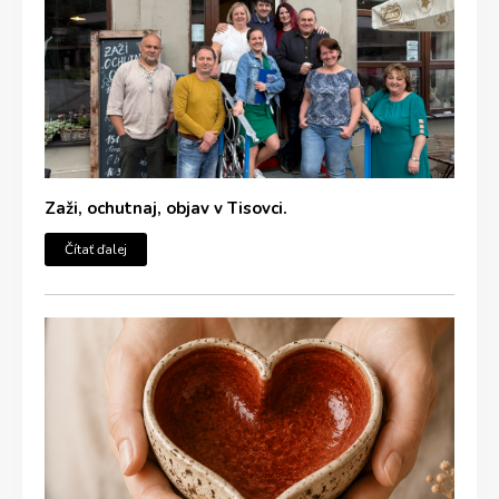
Zaži, ochutnaj, objav v Tisovci.
Čítať ďalej