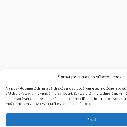
Spravujte súhlas so súbormi cookie
Na poskytovanie tých najlepších skúseností používame technológie, ako sú
a/alebo prístup k informáciám o zariadení. Súhlas s týmito technológiami 
ako je správanie pri prehliadaní alebo jedinečné ID na tejto stránke. Nesúh
môže nepriaznivo ovplyvniť určité vlastnosti a funkcie.
Prijať