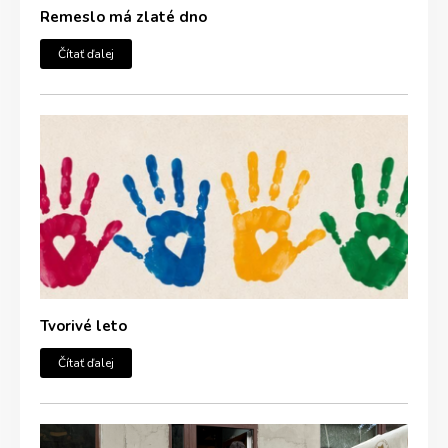
Remeslo má zlaté dno
Čítať ďalej
Tvorivé leto
Čítať ďalej