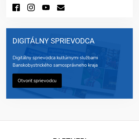
DIGITÁLNY SPRIEVODCA
Digitálny sprievodca kultúrnymi službami
Banskobystrického samosprávneho kraja
Otvoriť sprievodcu