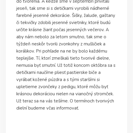
do tvorenia. A keďže sme v septembri privítali
jeseň, tak sme si s detičkami vyrobili nádherné
farebné jesenné dekorácie. Šišky, žalude, gaštany
či tekvičky zdobili jesenné svietniky, ktoré budú
určite krásne žiariť počas jesenných večerov. A
aby nám nebolo za letom smutno, tak sme o
týždeň neskôr tvorili zvonkohry z mušličiek a
korálikov. Pri pohľade na ne by bolo každému
teplejšie. Tí, ktorí zmeškali tieto tvorivé dielne,
nemusia byť smutní. Už totiž koncom októbra sa s
detičkami naučíme pliesť pastierske biče a
vyrábať kožené púzdra a s tými staršími si
upletieme zvončeky z pedigu, ktoré môžu byť
krásnou dekoráciou nielen na vianočný stromček.
Už teraz sa na vás tešíme. O termínoch tvorivých
dielní budeme včas informovať.