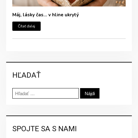
Máj, lásky čas… v hline ukrytý
Čítať ďalej
HĽADAŤ
Hľadať:
SPOJTE SA S NAMI