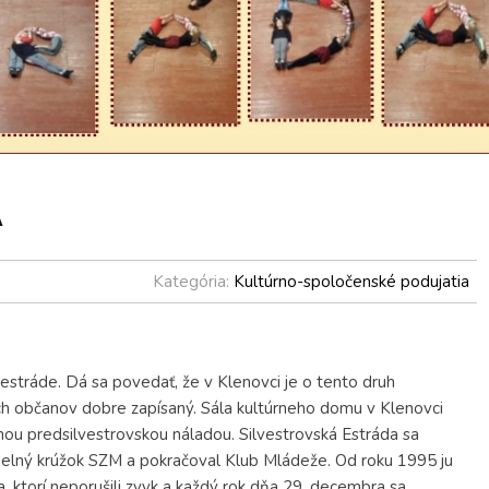
A
Kategória:
Kultúrno-spoločenské podujatia
j estráde. Dá sa povedať, že v Klenovci je o tento druh
ch občanov dobre zapísaný. Sála kultúrneho domu v Klenovci
ou predsilvestrovskou náladou. Silvestrovská Estráda sa
adelný krúžok SZM a pokračoval Klub Mládeže. Od roku 1995 ju
, ktorí neporušili zvyk a každý rok dňa 29. decembra sa