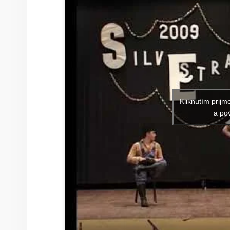
Kliknutím prijm
a pov