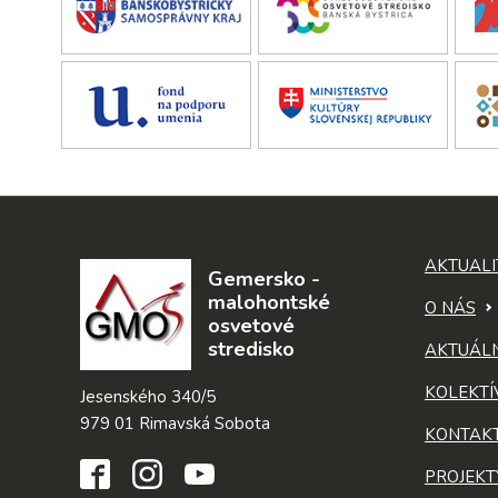
AKTUALI
Gemersko -
malohontské
O NÁS
osvetové
stredisko
AKTUÁL
KOLEKTÍ
Jesenského 340/5
979 01 Rimavská Sobota
KONTAK
PROJEKT