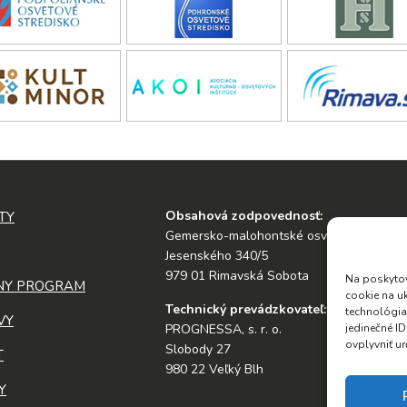
Obsahová zodpovednosť:
TY
Gemersko-malohontské osvetové stredis
Jesenského 340/5
979 01 Rimavská Sobota
Na poskytov
NY PROGRAM
cookie na u
Technický prevádzkovateľ:
technológia
VY
jedinečné I
PROGNESSA, s. r. o.
ovplyvniť ur
Slobody 27
T
980 22 Veľký Blh
Y