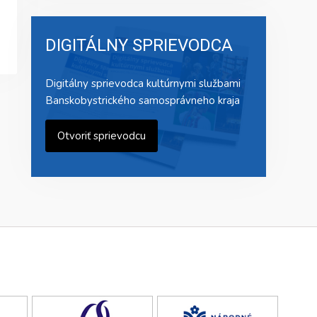
DIGITÁLNY SPRIEVODCA
Digitálny sprievodca kultúrnymi službami
Banskobystrického samosprávneho kraja
Otvoriť sprievodcu