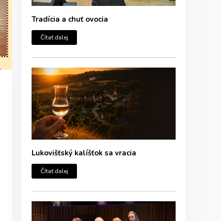
Tradícia a chuť ovocia
Čítať ďalej
Lukovišťský kalíšťok sa vracia
Čítať ďalej