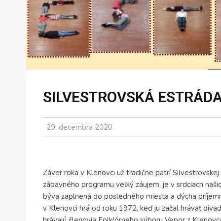
SILVESTROVSKÁ ESTRÁD
29. decembra 2020
Záver roka v Klenovci už tradične patrí Silvestrovske
zábavného programu veľký záujem, je v srdciach naši
býva zaplnená do posledného miesta a dýcha príjemn
v Klenovci hrá od roku 1972, keď ju začal hrávať div
hrávajú členovia Folklórneho súboru Vepor z Klenovca