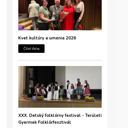
Kvet kultúry a umenia 2026
Čítať ďalej
XXX. Detský folklórny festival - Területi
Gyermek Folklórfesztivál