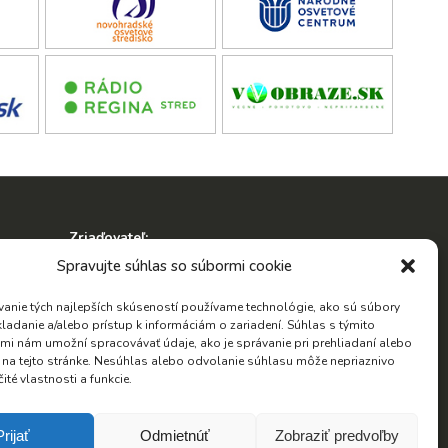
Zriaďovateľ:
ko
Spravujte súhlas so súbormi cookie
anie tých najlepších skúseností používame technológie, ako sú súbory
kladanie a/alebo prístup k informáciám o zariadení. Súhlas s týmito
mi nám umožní spracovávať údaje, ako je správanie pri prehliadaní alebo
D na tejto stránke. Nesúhlas alebo odvolanie súhlasu môže nepriaznivo
Hľadať:
čité vlastnosti a funkcie.
Hľadať:
Prijať
Odmietnúť
Zobraziť predvoľby