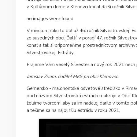
v Kultúrnom dome v Klenovci konal ďalší ročník Silves
no images were found
V minulom roku to bol už 46. ročník Silvestrovskej Es
zo susedných obcí. Ďalší, v poradí 47. ročník Silves
konať a tak si pripomeňme prostredníctvom archívny
Silvestrovskej Estrády.
Prajeme Vám veselý Silvester a nový rok 2021 nech prin
Jaroslav Zvara, riaditeľ MKS pri obci Klenovec
Gemersko - malohontské osvetové stredisko v Rimavs
pod názvom Silvestrovská estráda realizuje v Obci Kl
želáme tvorcom, aby sa im naďalej darilo v tomto pok
a tešíme sa na najbližšiu estrádu v roku 2021.