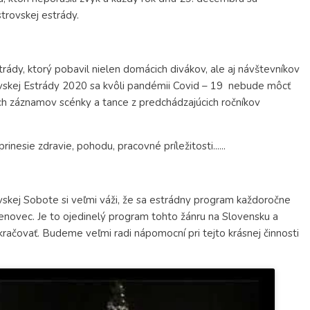
trovskej estrády.
trády, ktorý pobavil nielen domácich divákov, ale aj návštevníkov
trovskej Estrády 2020 sa kvôli pandémii Covid – 19 nebude môcť
ch záznamov scénky a tance z predchádzajúcich ročníkov
esie zdravie, pohodu, pracovné príležitosti......
kej Sobote si veľmi váži, že sa estrádny program každoročne
enovec. Je to ojedinelý program tohto žánru na Slovensku a
račovať. Budeme veľmi radi nápomocní pri tejto krásnej činnosti