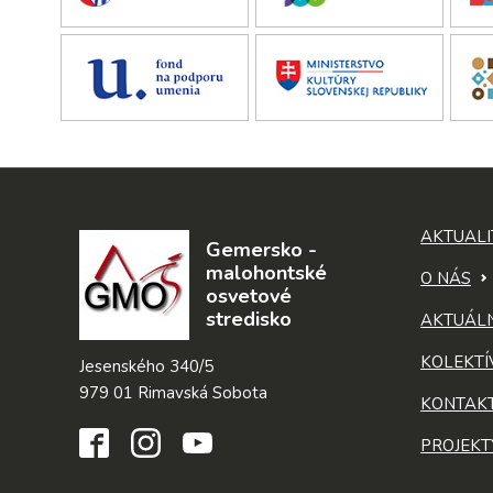
AKTUALI
Gemersko -
malohontské
O NÁS
osvetové
stredisko
AKTUÁL
KOLEKTÍ
Jesenského 340/5
979 01 Rimavská Sobota
KONTAK
PROJEKT