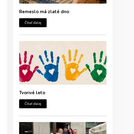
Remeslo má zlaté dno
Čítať ďalej
Tvorivé leto
Čítať ďalej