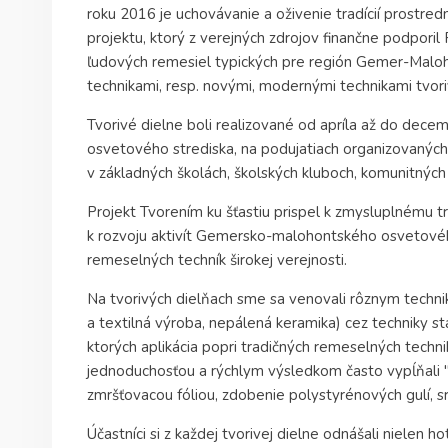
roku 2016 je uchovávanie a oživenie tradícií prostre
projektu, ktorý z verejných zdrojov finančne podpori
ľudových remesiel typických pre región Gemer-Maloh
technikami, resp. novými, modernými technikami tvoriv
Tvorivé dielne boli realizované od apríla až do de
osvetového strediska, na podujatiach organizovaných
v základných školách, školských kluboch, komunitných
Projekt Tvorením ku šťastiu prispel k zmysluplnému t
k rozvoju aktivít Gemersko-malohontského osvetového 
remeselných techník širokej verejnosti.
Na tvorivých dielňach sme sa venovali rôznym techni
a textilná výroba, nepálená keramika) cez techniky stá
ktorých aplikácia popri tradičných remeselných technik
jednoduchosťou a rýchlym výsledkom často vypĺňali "
zmršťovacou fóliou, zdobenie polystyrénových gulí, s
Účastníci si z každej tvorivej dielne odnášali nielen h