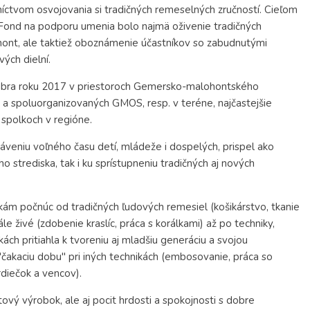
dníctvom osvojovania si tradičných remeselných zručností. Cieľom
l Fond na podporu umenia bolo najmä oživenie tradičných
ont, ale taktiež oboznámenie účastníkov so zabudnutými
ých dielní.
cembra roku 2017 v priestoroch Gemersko-malohontského
 a spoluorganizovaných GMOS, resp. v teréne, najčastejšie
 spolkoch v regióne.
ráveniu voľného času detí, mládeže i dospelých, prispel ako
strediska, tak i ku sprístupneniu tradičných aj nových
kám počnúc od tradičných ľudových remesiel (košikárstvo, tkanie
le živé (zdobenie kraslíc, práca s korálkami) až po techniky,
ách pritiahla k tvoreniu aj mladšiu generáciu a svojou
čakaciu dobu" pri iných technikách (embosovanie, práca so
rdiečok a vencov).
otový výrobok, ale aj pocit hrdosti a spokojnosti s dobre