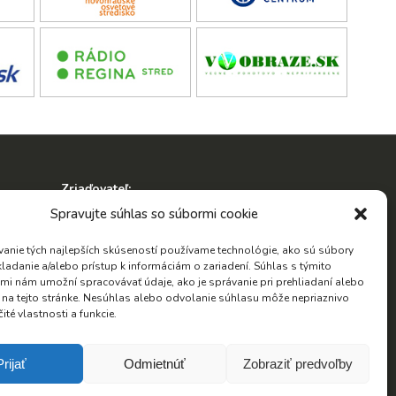
Zriaďovateľ:
ko
Spravujte súhlas so súbormi cookie
anie tých najlepších skúseností používame technológie, ako sú súbory
kladanie a/alebo prístup k informáciám o zariadení. Súhlas s týmito
mi nám umožní spracovávať údaje, ako je správanie pri prehliadaní alebo
D na tejto stránke. Nesúhlas alebo odvolanie súhlasu môže nepriaznivo
Hľadať:
čité vlastnosti a funkcie.
Hľadať:
Prijať
Odmietnúť
Zobraziť predvoľby