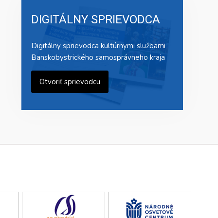
DIGITÁLNY SPRIEVODCA
Digitálny sprievodca kultúrnymi službami
Banskobystrického samosprávneho kraja
Otvoriť sprievodcu