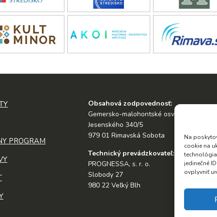
Obsahová zodpovednosť:
TY
Gemersko-malohontské osvetové stredis
Jesenského 340/5
979 01 Rimavská Sobota
Na poskytov
NY PROGRAM
cookie na u
Technický prevádzkovateľ:
technológia
VY
jedinečné I
PROGNESSA, s. r. o.
ovplyvniť ur
Slobody 27
T
980 22 Veľký Blh
Y