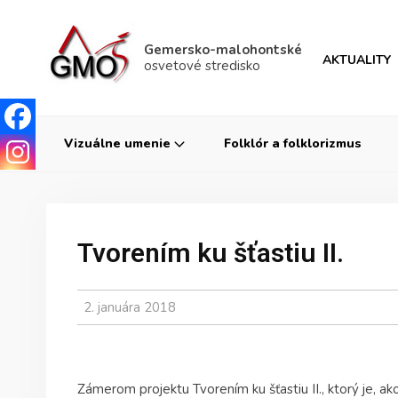
Gemersko-malohontské
AKTUALITY
osvetové stredisko
Vizuálne umenie
Folklór a folklorizmus
Tvorením ku šťastiu II.
2. januára 2018
Zámerom projektu Tvorením ku šťastiu II., ktorý je, a