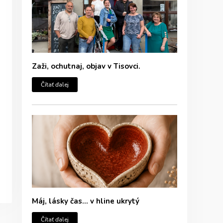
Zaži, ochutnaj, objav v Tisovci.
Čítať ďalej
Máj, lásky čas… v hline ukrytý
Čítať ďalej