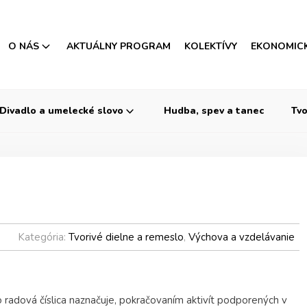
O NÁS
AKTUÁLNY PROGRAM
KOLEKTÍVY
EKONOMIC
Divadlo a umelecké slovo
Hudba, spev a tanec
Tvo
Kategória:
Tvorivé dielne a remeslo
,
Výchova a vzdelávanie
ko radová číslica naznačuje, pokračovaním aktivít podporených v