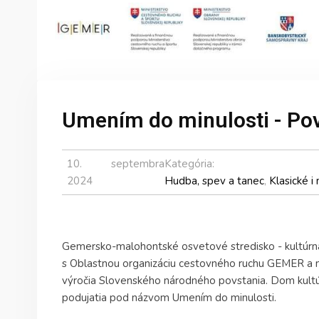
Umením do minulosti - Pov
10. septembra
Kategória:
2024
Hudba, spev a tanec
,
Klasické 
Gemersko-malohontské osvetové stredisko - kultúrna 
s Oblastnou organizáciu cestovného ruchu GEMER a me
výročia Slovenského národného povstania. Dom kultú
podujatia pod názvom Umením do minulosti.