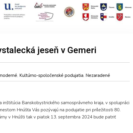
stalecká jeseň v Gemeri
i moderné
,
Kultúrno-spoločenské podujatia
,
Nezaradené
inštitúcia Banskobystrického samosprávneho kraja, v spolupráci
stom Hnúšťa Vás pozývajú na podujatie pri príležitosti 80.
rny v Hnúšti tak v piatok 13. septembra 2024 bude patriť