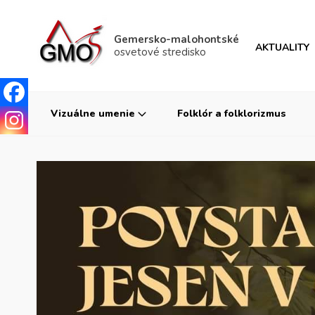
Gemersko-malohontské
AKTUALITY
osvetové stredisko
Vizuálne umenie
Folklór a folklorizmus