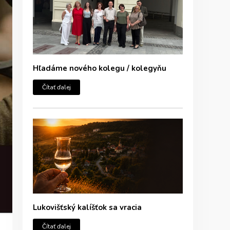
Hľadáme nového kolegu / kolegyňu
Čítať ďalej
Lukovišťský kalíšťok sa vracia
Čítať ďalej