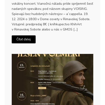
vokálny koncert. Vianočnú náladu príde spríjemniť šesť
nadaných spevákov, pod názvom skupiny VOISING.
Spievajú bez hudobných nástrojov – a´cappella. 19.
12. 2024 o 18:00 v Dome osvety v Rimavskej Sobote.
Vstupné: predpredaj 8€ ( kníhkupectvo KhihArt
v Rimavskej Sobote alebo u nás v GMOS […]
Čítať ďalej