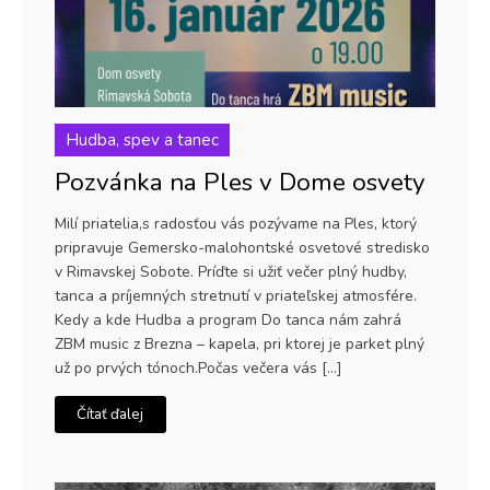
Hudba, spev a tanec
Pozvánka na Ples v Dome osvety
Milí priatelia,s radosťou vás pozývame na Ples, ktorý
pripravuje Gemersko-malohontské osvetové stredisko
v Rimavskej Sobote. Príďte si užiť večer plný hudby,
tanca a príjemných stretnutí v priateľskej atmosfére.
Kedy a kde Hudba a program Do tanca nám zahrá
ZBM music z Brezna – kapela, pri ktorej je parket plný
už po prvých tónoch.Počas večera vás […]
Čítať ďalej