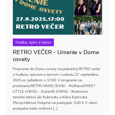
Hudba, spev a tanec
RETRO VEČER - Umenie v Dome
osvety
Pozývame do Domu osvety na jedinečný RETRO večer
s hudbou, spevom a tancom v sobotu 27. septembra
2025 so začiatkom o 17:00. V programe sa
predstavia:RETRO MUSIC BAND - RožňavaSWEET
LITTLE CHICKS - ZvolenB-SWING - Bratislava -
taneční lektori Ján Kubriczký a Klára Kubriczká
Přecechtělová Vstupné na podujatie: 5,00 € V rámci
podujatia máte možnosť […]