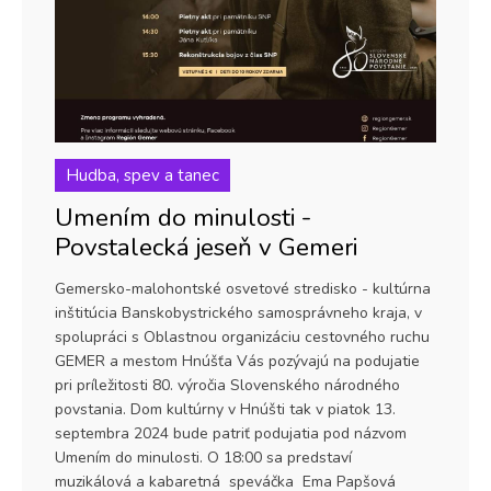
Hudba, spev a tanec
Umením do minulosti -
Povstalecká jeseň v Gemeri
Gemersko-malohontské osvetové stredisko - kultúrna
inštitúcia Banskobystrického samosprávneho kraja, v
spolupráci s Oblastnou organizáciu cestovného ruchu
GEMER a mestom Hnúšťa Vás pozývajú na podujatie
pri príležitosti 80. výročia Slovenského národného
povstania. Dom kultúrny v Hnúšti tak v piatok 13.
septembra 2024 bude patriť podujatia pod názvom
Umením do minulosti. O 18:00 sa predstaví
muzikálová a kabaretná speváčka Ema Papšová