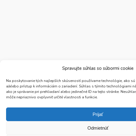
Spravujte súhlas so súbormi cookie
Na poskytovanie tých najlepších skúseností používame technológie, ako sú
a/alebo prístup k informáciám o zariadení. Súhlas s týmito technológiami 
ako je správanie pri prehliadaní alebo jedinečné ID na tejto stránke. Nesúh
môže nepriaznivo ovplyvniť určité vlastnosti a funkcie.
Prijať
Odmietnúť