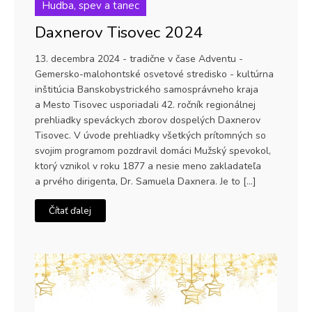
Hudba, spev a tanec
Daxnerov Tisovec 2024
13. decembra 2024 - tradične v čase Adventu -
Gemersko-malohontské osvetové stredisko - kultúrna
inštitúcia Banskobystrického samosprávneho kraja
a Mesto Tisovec usporiadali 42. ročník regionálnej
prehliadky speváckych zborov dospelých Daxnerov
Tisovec. V úvode prehliadky všetkých prítomných so
svojim programom pozdravil domáci Mužský spevokol,
ktorý vznikol v roku 1877 a nesie meno zakladateľa
a prvého dirigenta, Dr. Samuela Daxnera. Je to […]
Čítať ďalej