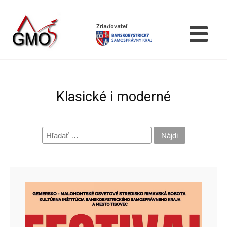
Zriaďovateľ
Klasické i moderné
Hľadať: