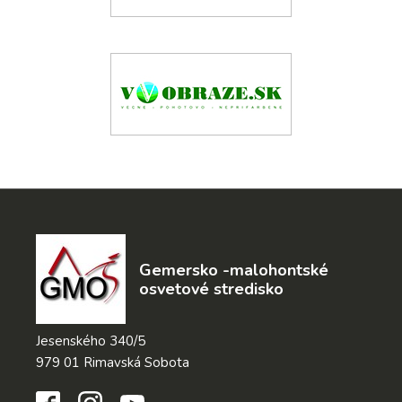
Gemersko -malohontské
osvetové stredisko
Jesenského 340/5
979 01 Rimavská Sobota