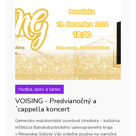
Hudba, spev a tanec
VOISING - Predvianočný a
´cappella koncert
Gemersko-malohontské osvetové stredisko – kultúrna
inštitúcia Banskobystrického samosprávneho kraja
v Rimavskej Sobote Vás srdečne pozýva na vianočný