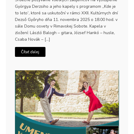
Györgya Derzsiho a jeho kapely s programom „Kde je
to leto“, ktoré sa uskutoční v rámci XXII. Kultúrnych dní
Dezső Győryho dňa 11. novembra 2025 o 18.00 hod. v
sále Domu osvety v Rimavskej Sobote. Kapela v
zložení: László Balogh – gitara, József Hankó – husle,
Csaba Novák – […]
Čítať ďalej