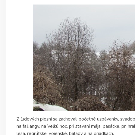
Z ľudových piesní sa zachovali početné uspávanky, svadobn
na fašiangy, na Veľkú noc, pri stavaní mája, pasácke, pri hra
lesa, regrútske, vojenské, balady a na priadkach.