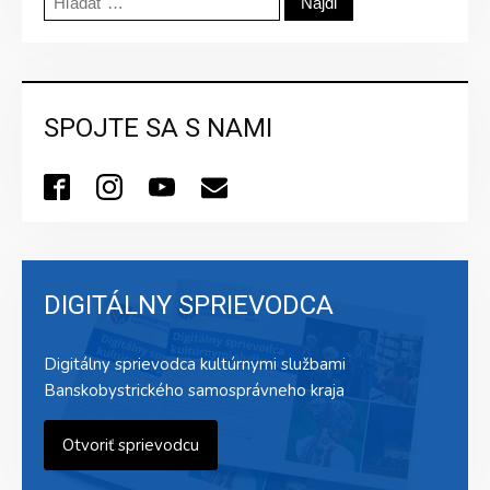
SPOJTE SA S NAMI
DIGITÁLNY SPRIEVODCA
Digitálny sprievodca kultúrnymi službami
Banskobystrického samosprávneho kraja
Otvoriť sprievodcu