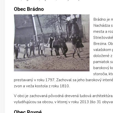
Obec Brádno
Brádno je 
Nachádza s
mesta a roz
Striežovsk
Brezina. Ob
valašskom 
doložené z 
pamiatok s
barokový ko
storočia, kt
prestavaný v roku 1797. Zachoval sa jeho barokový interiér
zvon a veža kostola z roku 1810.
V obci je zachovaná pôvodná drevená ľudová architektúra
vyľudňujúcou sa obcou, v ktorej v roku 2013 žilo 31 obyva
Obec Rovné