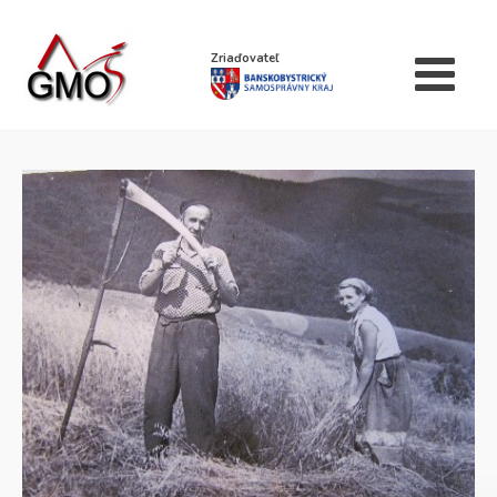
Zriaďovateľ