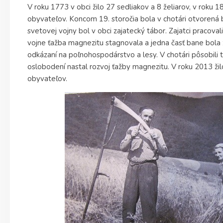
V roku 1773 v obci žilo 27 sedliakov a 8 želiarov, v rok
obyvateľov. Koncom 19. storočia bola v chotári otvorená 
svetovej vojny bol v obci zajatecký tábor. Zajatci pracoval
vojne ťažba magnezitu stagnovala a jedna časť bane bola 
odkázaní na poľnohospodárstvo a lesy. V chotári pôsobili t
oslobodení nastal rozvoj ťažby magnezitu. V roku 2013 žil
obyvateľov.