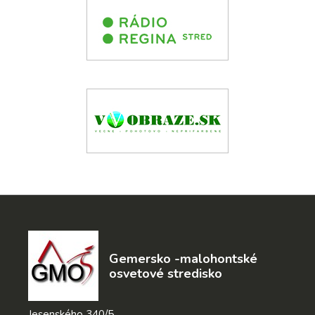
Gemersko -malohontské
osvetové stredisko
Jesenského 340/5