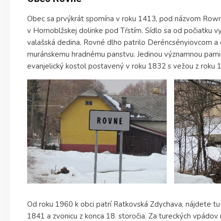
Obec sa prvýkrát spomína v roku 1413, pod názvom Rown
v Hornoblžskej dolinke pod Tŕstím. Sídlo sa od počiatku vy
valašská dedina. Rovné dlho patrilo Deréncsényiovcom a 
muránskemu hradnému panstvu. Jedinou významnou pamiatk
evanjelický kostol postavený v roku 1832 s vežou z roku 
Od roku 1960 k obci patrí Ratkovská Zdychava, nájdete tu 
1841 a zvonicu z konca 18. storočia. Za tureckých vpádov