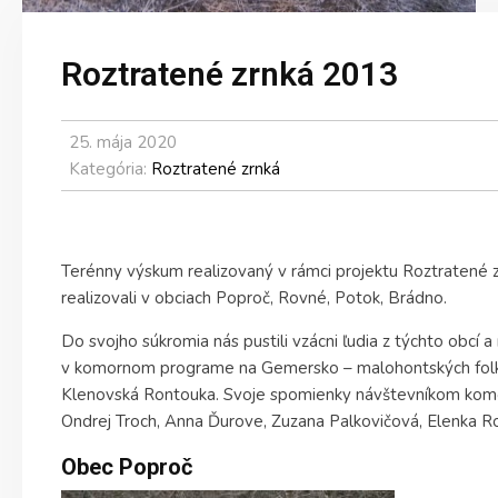
Roztratené zrnká 2013
25. mája 2020
Kategória:
Roztratené zrnká
Terénny výskum realizovaný v rámci projektu Roztratené 
realizovali v obciach Poproč, Rovné, Potok, Brádno.
Do svojho súkromia nás pustili vzácni ľudia z týchto obcí a
v komornom programe na Gemersko – malohontských folkl
Klenovská Rontouka. Svoje spomienky návštevníkom kom
Ondrej Troch, Anna Ďurove, Zuzana Palkovičová, Elenka R
Obec Poproč