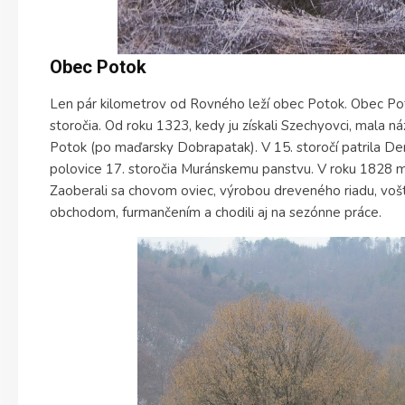
Obec Potok
Len pár kilometrov od Rovného leží obec Potok. Obec Po
storočia. Od roku 1323, kedy ju získali Szechyovci, mala n
Potok (po maďarsky Dobrapatak). V 15. storočí patrila D
polovice 17. storočia Muránskemu panstvu. V roku 1828 
Zaoberali sa chovom oviec, výrobou dreveného riadu, v
obchodom, furmančením a chodili aj na sezónne práce.