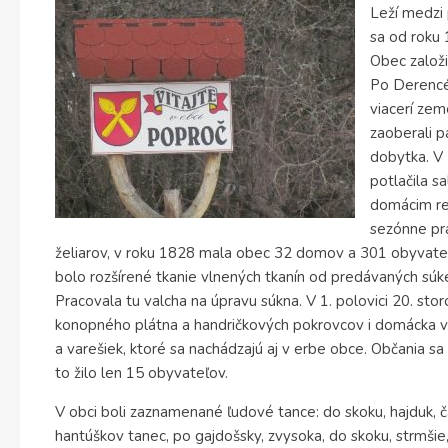
Leží medzi 
sa od roku
Obec založi
Po Derencé
viacerí zem
zaoberali 
dobytka. V 
potlačila sa
domácim re
sezónne prá
želiarov, v roku 1828 mala obec 32 domov a 301 obyvateľ
bolo rozšírené tkanie vlnených tkanín od predávaných súk
Pracovala tu valcha na úpravu súkna. V 1. polovici 20. stor
konopného plátna a handričkových pokrovcov i domácka v
a varešiek, ktoré sa nachádzajú aj v erbe obce. Občania sa
to žilo len 15 obyvateľov.
V obci boli zaznamenané ľudové tance: do skoku, hajduk, č
hantúškov tanec, po gajdošsky, zvysoka, do skoku, strmšie,