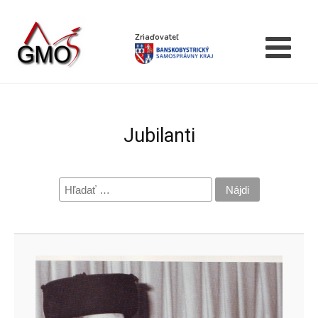
Zriaďovateľ
Jubilanti
Hľadať: