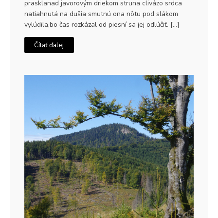
prasklanad javorovým driekom struna clivázo srdca
natiahnutá na dušia smutnú ona nôtu pod slákom
vylúdila,bo čas rozkázal od piesní sa jej odlúčiť. […]
Čítať ďalej