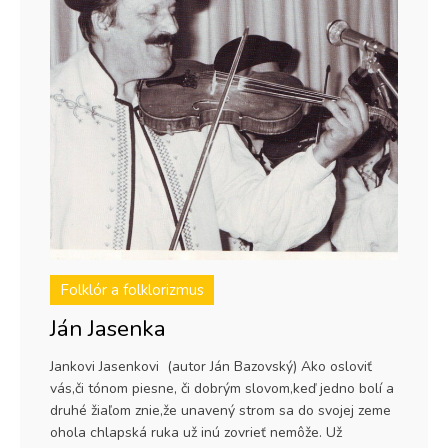
Folklór a folklorizmus
Ján Jasenka
Jankovi Jasenkovi (autor Ján Bazovský) Ako osloviť
vás,či tónom piesne, či dobrým slovom,keď jedno bolí a
druhé žiaľom znie,že unavený strom sa do svojej zeme
ohola chlapská ruka už inú zovrieť nemôže. Už