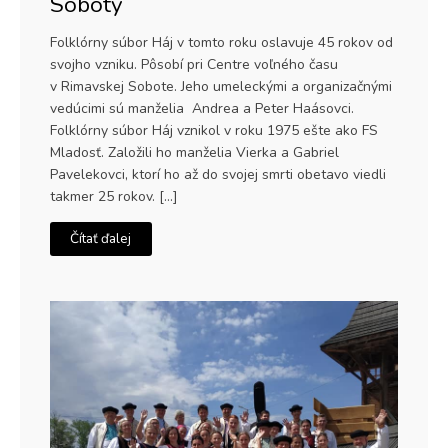
Soboty
Folklórny súbor Háj v tomto roku oslavuje 45 rokov od
svojho vzniku. Pôsobí pri Centre voľného času
v Rimavskej Sobote. Jeho umeleckými a organizačnými
vedúcimi sú manželia Andrea a Peter Haásovci.
Folklórny súbor Háj vznikol v roku 1975 ešte ako FS
Mladosť. Založili ho manželia Vierka a Gabriel
Pavelekovci, ktorí ho až do svojej smrti obetavo viedli
takmer 25 rokov. […]
Čítať ďalej