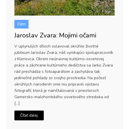
Film
Jaroslav Zvara: Mojimi očami
V uplynulých dňoch oslavoval okrúhle životné
jubileum Jaroslav Zvara, náš vynikajúci spolupracovník
z Klenovca. Okrem neúnavnej kultúrno-osvetovej
práce a záchrane kultúrneho dedičstva sa Jarko Zvara
rád prechádza s fotoaparátom a zachytáva tak
jedinečné pohľady zo svojho prostredia. Na počesť
okrúhlych narodenín sme mu pripravili výstavu
fotografií, ktorá je nainštalovaná v priestoroch
Gemersko-malohontského osvetového strediska od
[…]
Čítať ďalej