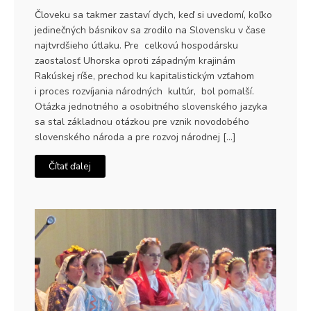
Človeku sa takmer zastaví dych, keď si uvedomí, koľko
jedinečných básnikov sa zrodilo na Slovensku v čase
najtvrdšieho útlaku. Pre celkovú hospodársku
zaostalosť Uhorska oproti západným krajinám
Rakúskej ríše, prechod ku kapitalistickým vzťahom
i proces rozvíjania národných kultúr, bol pomalší.
Otázka jednotného a osobitného slovenského jazyka
sa stal základnou otázkou pre vznik novodobého
slovenského národa a pre rozvoj národnej […]
Čítať ďalej