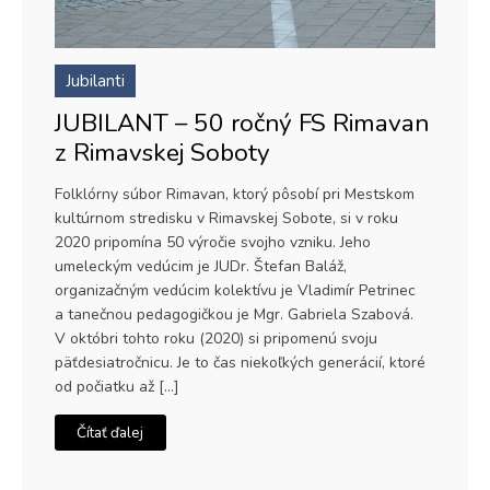
Jubilanti
JUBILANT – 50 ročný FS Rimavan
z Rimavskej Soboty
Folklórny súbor Rimavan, ktorý pôsobí pri Mestskom
kultúrnom stredisku v Rimavskej Sobote, si v roku
2020 pripomína 50 výročie svojho vzniku. Jeho
umeleckým vedúcim je JUDr. Štefan Baláž,
organizačným vedúcim kolektívu je Vladimír Petrinec
a tanečnou pedagogičkou je Mgr. Gabriela Szabová.
V októbri tohto roku (2020) si pripomenú svoju
päťdesiatročnicu. Je to čas niekoľkých generácií, ktoré
od počiatku až […]
Čítať ďalej