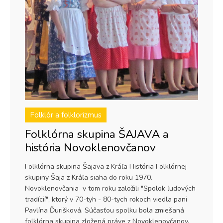
Folklór a folklorizmus
Folklórna skupina ŠAJAVA a
história Novoklenovčanov
Folklórna skupina Šajava z Kráľa História Folklórnej
skupiny Šaja z Kráľa siaha do roku 1970.
Novoklenovčania v tom roku založili "Spolok ľudových
tradícií", ktorý v 70-tyh - 80-tych rokoch viedla pani
Pavlína Ďurišková. Súčasťou spolku bola zmiešaná
folklórna skupina zložená práve z Novoklenovčanov.