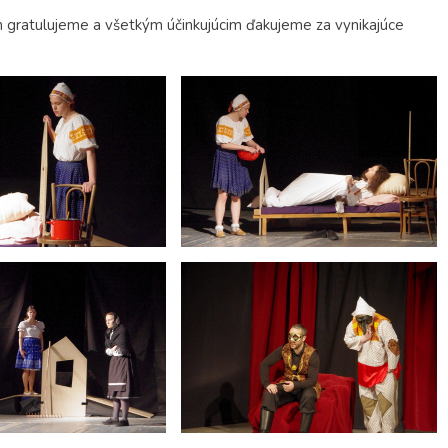
gratulujeme a všetkým účinkujúcim ďakujeme za vynikajúce