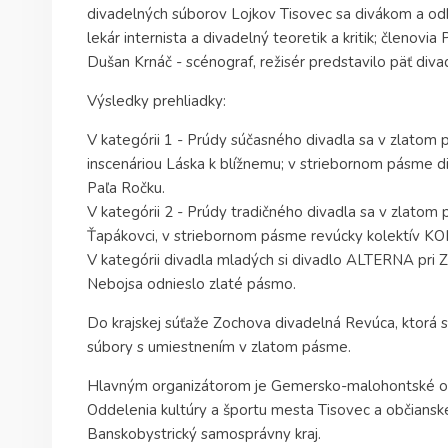
divadelných súborov Lojkov Tisovec sa divákom a od
lekár internista a divadelný teoretik a kritik; členovia
Dušan Krnáč - scénograf, režisér predstavilo päť di
Výsledky prehliadky:
V kategórii 1 - Prúdy súčasného divadla sa v zlatom
inscenáriou Láska k blížnemu; v striebornom pásme 
Paľa Ročku.
V kategórii 2 - Prúdy tradičného divadla sa v zlato
Ťapákovci, v striebornom pásme revúcky kolektív KO
V kategórii divadla mladých si divadlo ALTERNA pri 
Nebojsa odnieslo zlaté pásmo.
Do krajskej súťaže Zochova divadelná Revúca, ktorá sa
súbory s umiestnením v zlatom pásme.
Hlavným organizátorom je Gemersko-malohontské os
Oddelenia kultúry a športu mesta Tisovec a občianske
Banskobystrický samosprávny kraj.