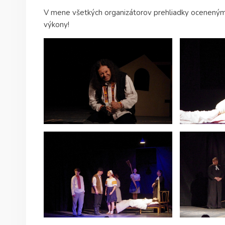
V mene všetkých organizátorov prehliadky oceneným 
výkony!