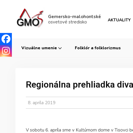
Gemersko-malohontské
AKTUALITY
osvetové stredisko
Vizuálne umenie
Folklór a folklorizmus
Regionálna prehliadka div
8. apríla 2019
V sobotu 6. apríla sme v Kultúrnom dome v Tisovci be