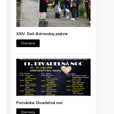
XXIV. Deň štúrovskej poézie
Čítať ďalej
Pozvánka: Divadelná noc
Čítať ďalej