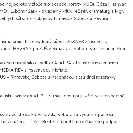
bornej porote v zložení predseda poroty MUDr. Géza Hizsnyan -
 PhDr. Ľubomír Šárik - divadelný kritik, režisér, dramaturg a Mgr.
vadelných súborov z okresov Rimavská Sobota a Revúca.
 pásme umiestnil divadelný súbor DAXNER z Tisovca s
divadlo HAVRAN pri ZUŠ v Rimavskej Sobote s inscenáriou Skon
m pásme umiestnilo divadlo KATALPA z Hnúšte s inscenáciou
MEDIA REV s inscenáciou Mefisto.
ZUŠ v Rimavskej Sobote s inscenáciou absurdnej rozprávky
 uskutoční v dňoch 2. - 4. mája postupujú všetky tri divadelné
vetové stredisko Rimavská Sobota za výdatnej pomoci
ho združenia TisArt. Realizáciu prehliadky finančne podporil