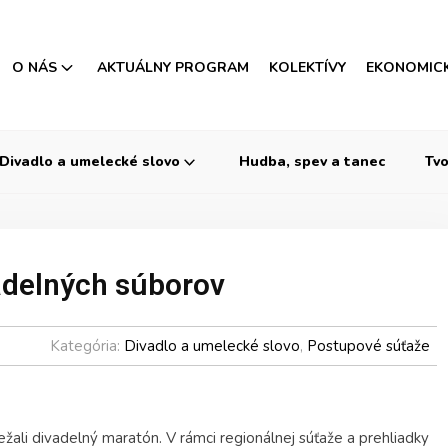
O NÁS
AKTUÁLNY PROGRAM
KOLEKTÍVY
EKONOMIC
Divadlo a umelecké slovo
Hudba, spev a tanec
Tvo
adelných súborov
Kategória:
Divadlo a umelecké slovo
,
Postupové súťaže
žali divadelný maratón. V rámci regionálnej súťaže a prehliadky