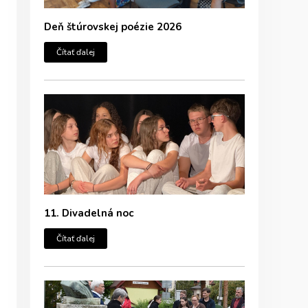
Deň štúrovskej poézie 2026
Čítať ďalej
11. Divadelná noc
Čítať ďalej