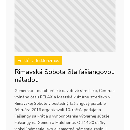
Folklór a folklorizmus
Rimavská Sobota žila fašiangovou
náladou
Gemersko - malohontské osvetové stredisko, Centrum
voľného času RELAX a Mestské kultúrne stredisko v
Rimavskej Sobote v posledný fašiangový piatok 5.
februára 2016 organizovali 10. ročník podujatia
Fašiangy sa krátia s vyhodnotením výtvarnej súťaže
Fašiangy na Gemeri a Malohonte. Od 14:30 uličky
v okolí námestia, ako aj samotné námestie zaplnili