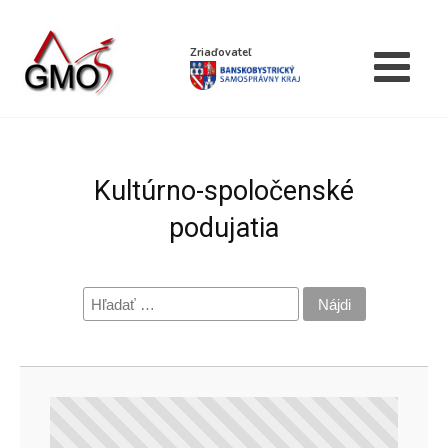
Zriaďovateľ
Kultúrno-spoločenské
podujatia
Hľadať: