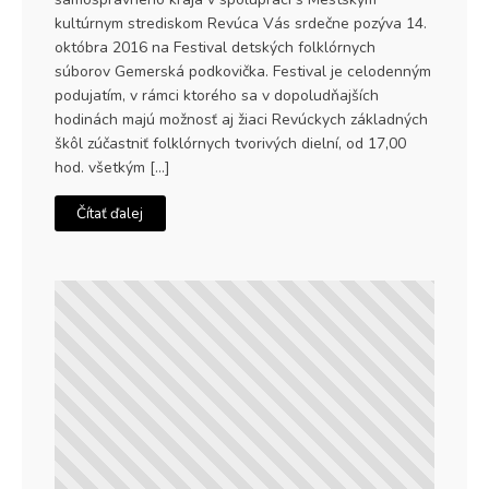
kultúrnym strediskom Revúca Vás srdečne pozýva 14.
októbra 2016 na Festival detských folklórnych
súborov Gemerská podkovička. Festival je celodenným
podujatím, v rámci ktorého sa v dopoludňajších
hodinách majú možnosť aj žiaci Revúckych základných
škôl zúčastniť folklórnych tvorivých dielní, od 17,00
hod. všetkým […]
Čítať ďalej