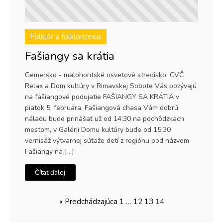
Folklór a folklorizmus
Fašiangy sa krátia
Gemersko - malohontské osvetové stredisko, CVČ
Relax a Dom kultúry v Rimavskej Sobote Vás pozývajú
na fašiangové podujatie FAŠIANGY SA KRÁTIA v
piatok 5. februára. Fašiangová chasa Vám dobrú
náladu bude prinášať už od 14:30 na pochôdzkach
mestom, v Galérii Domu kultúry bude od 15:30
vernisáž výtvarnej súťaže detí z regiónu pod názvom
Fašiangy na […]
Čítať ďalej
« Predchádzajúca
1
…
12
13
14