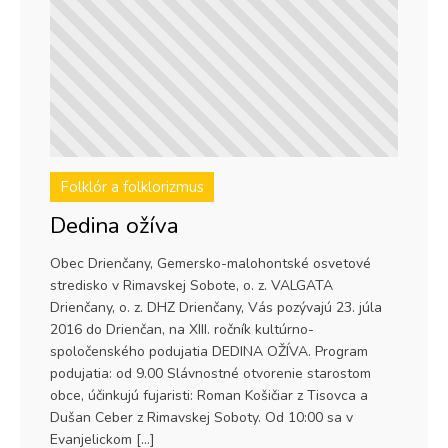
Folklór a folklorizmus
Dedina ožíva
Obec Drienčany, Gemersko-malohontské osvetové
stredisko v Rimavskej Sobote, o. z. VALGATA
Drienčany, o. z. DHZ Drienčany, Vás pozývajú 23. júla
2016 do Drienčan, na XIII. ročník kultúrno-
spoločenského podujatia DEDINA OŽÍVA. Program
podujatia: od 9.00 Slávnostné otvorenie starostom
obce, účinkujú fujaristi: Roman Košičiar z Tisovca a
Dušan Ceber z Rimavskej Soboty. Od 10:00 sa v
Evanjelickom […]