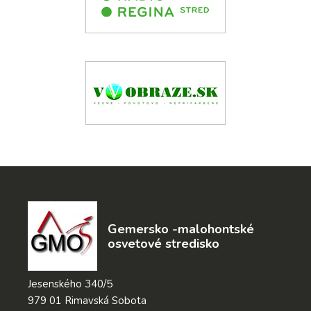
Gemersko -malohontské
osvetové stredisko
Jesenského 340/5
979 01 Rimavská Sobota