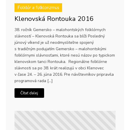
Folklór a folklorizmus
Klenovská Rontouka 2016
38. ročník Gemersko – malohontských folklórnych
slávností – Klenovská Rontouka sa blíži Posledný
júnový víkend je už neodmysliteľne spojený
s tradičným podujatím Gemersko – malohontskými
folklórnymi slávnosťami, ktoré nesú názov po typickom
klenovskom tanci Rontouka. Regionálne folklórne
slávnosti sa po 38. krát realizujú v obci Klenovec
v čase 24. – 26. júna 2016. Pre návštevníkov pripravila
programová rada […]
Čítať ďalej