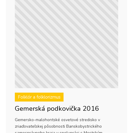
Folklór a folklorizmus
Gemerská podkovička 2016
Gemersko-malohontské osvetové stredisko v
zriaďovateľskej pôsobnosti Banskobystrického
samosprávneho kraja v spolupráci s Mestským