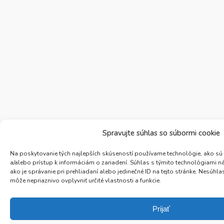
Spravujte súhlas so súbormi cookie
Na poskytovanie tých najlepších skúseností používame technológie, ako sú
a/alebo prístup k informáciám o zariadení. Súhlas s týmito technológiami 
ako je správanie pri prehliadaní alebo jedinečné ID na tejto stránke. Nesúh
môže nepriaznivo ovplyvniť určité vlastnosti a funkcie.
Prijať