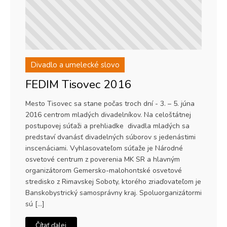
Divadlo a umelecké slovo
FEDIM Tisovec 2016
Mesto Tisovec sa stane počas troch dní - 3. – 5. júna
2016 centrom mladých divadelníkov. Na celoštátnej
postupovej súťaži a prehliadke divadla mladých sa
predstaví dvanásť divadelných súborov s jedenástimi
inscenáciami. Vyhlasovateľom súťaže je Národné
osvetové centrum z poverenia MK SR a hlavným
organizátorom Gemersko-malohontské osvetové
stredisko z Rimavskej Soboty, ktorého zriaďovateľom je
Banskobystrický samosprávny kraj. Spoluorganizátormi
sú […]
Čítať ďalej