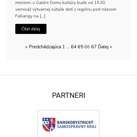
mestom, v Galérii Domu kultúry bude od 15:30
vernisáž výtvarnej súťaže detí z regiónu pod názvom
Fašiangy na […]
Čítať ďalej
« Predchádzajúca
1
…
64
65
66
67
Ďalej »
PARTNERI