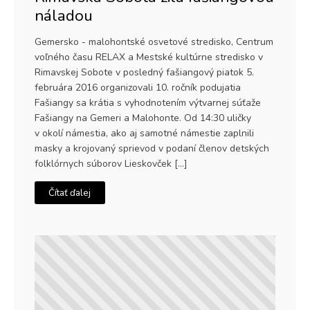
náladou
Gemersko - malohontské osvetové stredisko, Centrum
voľného času RELAX a Mestské kultúrne stredisko v
Rimavskej Sobote v posledný fašiangový piatok 5.
februára 2016 organizovali 10. ročník podujatia
Fašiangy sa krátia s vyhodnotením výtvarnej súťaže
Fašiangy na Gemeri a Malohonte. Od 14:30 uličky
v okolí námestia, ako aj samotné námestie zaplnili
masky a krojovaný sprievod v podaní členov detských
folklórnych súborov Lieskovček […]
Čítať ďalej