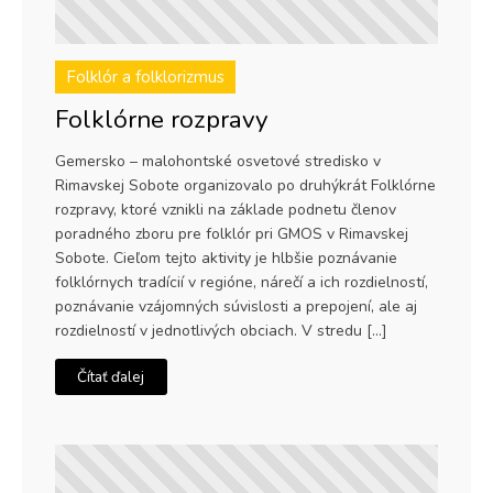
Folklór a folklorizmus
Folklórne rozpravy
Gemersko – malohontské osvetové stredisko v
Rimavskej Sobote organizovalo po druhýkrát Folklórne
rozpravy, ktoré vznikli na základe podnetu členov
poradného zboru pre folklór pri GMOS v Rimavskej
Sobote. Cieľom tejto aktivity je hlbšie poznávanie
folklórnych tradícií v regióne, nárečí a ich rozdielností,
poznávanie vzájomných súvislosti a prepojení, ale aj
rozdielností v jednotlivých obciach. V stredu […]
Čítať ďalej