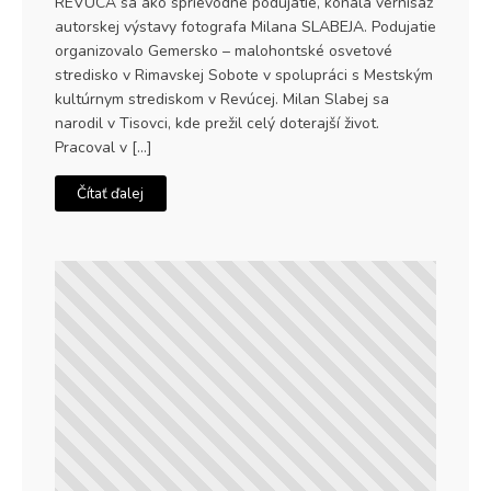
REVÚCA sa ako sprievodné podujatie, konala vernisáž
autorskej výstavy fotografa Milana SLABEJA. Podujatie
organizovalo Gemersko – malohontské osvetové
stredisko v Rimavskej Sobote v spolupráci s Mestským
kultúrnym strediskom v Revúcej. Milan Slabej sa
narodil v Tisovci, kde prežil celý doterajší život.
Pracoval v […]
Čítať ďalej