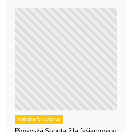
Folklór a folklorizmus
Rimavská Sobota žila fašiangovou