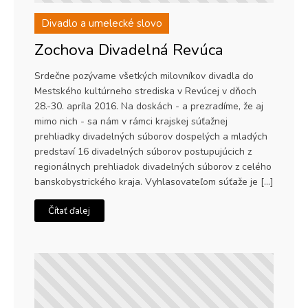
Divadlo a umelecké slovo
Zochova Divadelná Revúca
Srdečne pozývame všetkých milovníkov divadla do
Mestského kultúrneho strediska v Revúcej v dňoch
28.-30. apríla 2016. Na doskách - a prezradíme, že aj
mimo nich - sa nám v rámci krajskej súťažnej
prehliadky divadelných súborov dospelých a mladých
predstaví 16 divadelných súborov postupujúcich z
regionálnych prehliadok divadelných súborov z celého
banskobystrického kraja. Vyhlasovateľom súťaže je […]
Čítať ďalej