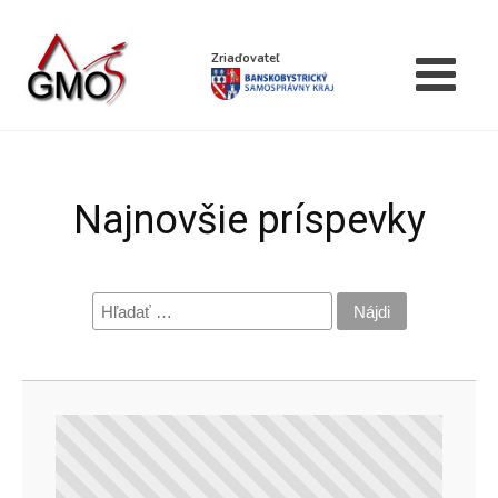
Zriaďovateľ
Najnovšie príspevky
Hľadať: