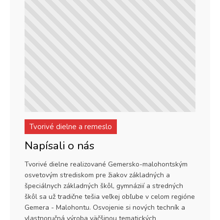
Tvorivé dielne a remeslo
Napísali o nás
Tvorivé dielne realizované Gemersko-malohontským
osvetovým strediskom pre žiakov základných a
špeciálnych základných škôl, gymnáziií a stredných
škôl sa už tradične tešia veľkej obľube v celom regióne
Gemera - Malohontu. Osvojenie si nových techník a
vlastnoručná výroba väčšinou tematických