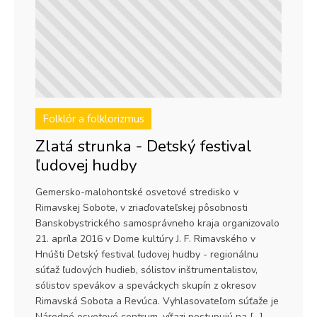
Folklór a folklorizmus
Zlatá strunka - Detský festival
ľudovej hudby
Gemersko-malohontské osvetové stredisko v
Rimavskej Sobote, v zriaďovateľskej pôsobnosti
Banskobystrického samosprávneho kraja organizovalo
21. apríla 2016 v Dome kultúry J. F. Rimavského v
Hnúšti Detský festival ľudovej hudby - regionálnu
súťaž ľudových hudieb, sólistov inštrumentalistov,
sólistov spevákov a speváckych skupín z okresov
Rimavská Sobota a Revúca. Vyhlasovateľom súťaže je
Národné osvetové centrum, víťazi postupujú na […]